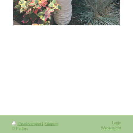
Login
Druckversion
|
Sitemap
Webansicht
© Polfers