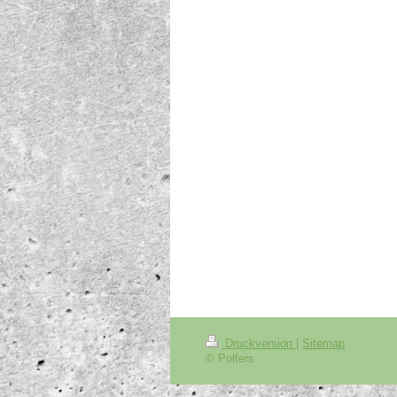
Druckversion
|
Sitemap
© Polfers